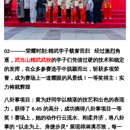
02———荣耀时刻:精武学子载誉而归 经过激烈角
逐，
武当山精武武校
的学子们凭借过硬的技术和稳定
的发挥，在众多参赛选手中脱颖而出，斩获多项荣
誉，成为赛场上一道耀眼的风景线！一等奖得主：实
力铸就辉煌
八卦掌项目：黄为妤同学以精湛的技艺和出色的表现
力，获得了 8.45 的高分，成功摘得八卦掌项目一等
奖！赛场上，她的动作行云流水、刚柔并济，将八卦
掌的 “以走为上、身捷步灵” 展现得淋漓尽致，每一