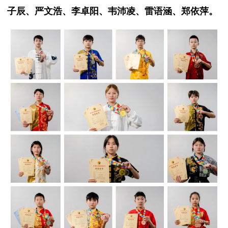
子辰、严文浩、李卓阳、韦沛凌、雷语涵、郑依萍。