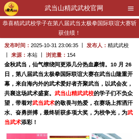
武当山精武武校官网
恭喜精武武校学子在第八届武当太极拳国际联谊大赛斩
获佳绩！
发布时间：
2025-10-31 23:06:35 丨
发布人：
精武武校
丨
来源：
本站 丨
浏览量：
154
金秋武当，仙气缭绕间更添几分热血豪情。10 月 26
日，第八届武当太极拳国际联谊大赛在武当山隆重开
幕，来自海内外的武术爱好者齐聚武当，以武会友，
共襄这场武术盛宴。
武当山精武武校
的学子们不负众
望，带着对
武当武术
的敬畏与热爱，在赛场上挥洒汗
水、奋勇拼搏，最终斩获多项大奖，为校争光，为
武
当武术
添彩！