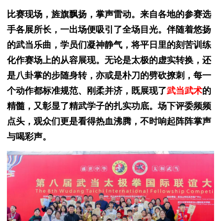
比赛现场，旌旗飘扬，掌声雷动。来自各地的参赛选
手各展所长，一出场便吸引了全场目光。
伴随着悠扬
的武当乐曲，学员们凝神静气，将平日里的刻苦训练
化作赛场上的从容展现。无论是太极的虚实转换，还
是八卦掌的步随身转，亦或是朴刀的劈砍撩刺，每一
个动作都标准规范、刚柔并济，既展现了
武当武术
的
精髓，又彰显了精武学子的扎实功底。场下评委频频
点头，观众们更是看得热血沸腾，不时响起阵阵掌声
与喝彩声。