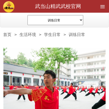
武当山精武武校官网
首页
>
生活环境
>
学生日常
>
训练日常