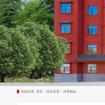
您的位置:
首页
>
就业前景
>
跨界融合