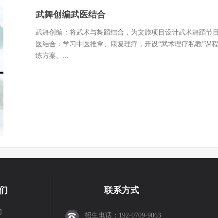
武舞创编武医结合
武舞创编：将武术与舞蹈结合，为文旅项目设计武术舞蹈节
医结合：学习中医推拿、康复理疗，开设“武术理疗私教”课
练方案。...
们
联系方式
们
招生电话：192-0709-9063